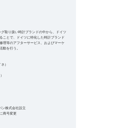
リング取り扱い時計ブランドの中から、ドイツ
ることで、ドイツに特化した時計ブランド
修理等のアフターサービス、およびマーケ
活動を行う。
イネ）
ン）
ャパン株式会社設立
社に商号変更