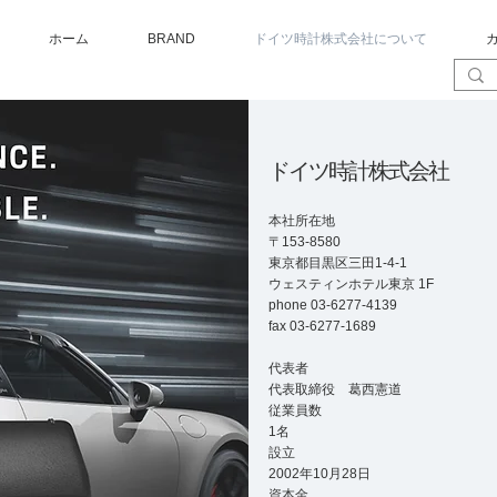
ホーム
BRAND
ドイツ時計株式会社について
ドイツ時計株式会社
本社所在地
〒153-8580
東京都目黒区三田1-4-1
ウェスティンホテル東京 1F
phone 03-6277-4139
fax 03-6277-1689
代表者
代表取締役 葛西憲道
従業員数
1名
設立
2002年10月28日
資本金