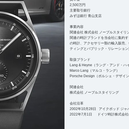
2,500万円
主要取引銀行
みずほ銀行 青山支店
事業内容
関連会社 株式会社 ノーブルスタイ
関連の時計ブランドを当会社に集約す
の時計、アクセサリー類の輸入販売、
ティングとパブリック・リレーション
取扱ブランド
Lang & Heyne（ラング・アンド・ハ
Marco Lang（マルコ・ラング）
Porsche Design（ポルシェ・デザイ
関連会社
株式会社 ノーブルスタイリング
会社沿革
2002年10月28日 アイクポッド ジ
2022年7月1日 ドイツ時計株式会