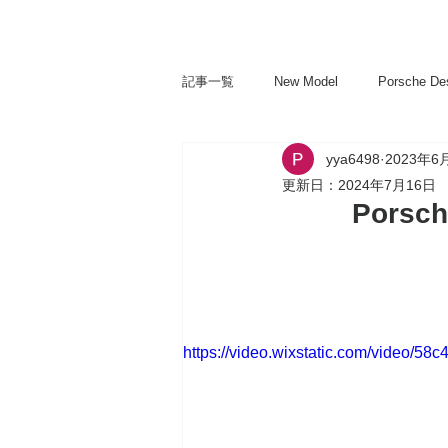
記事一覧
New Model
Porsche De
yya6498
2023年6
更新日：
2024年7月16日
Porsch
https://video.wixstatic.com/video