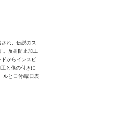
案され、伝説のス
す。反射防止加工
ードからインスピ
加工と傷の付きに
ールと日付/曜日表