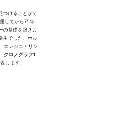
見つけることがで
露してから75年
ーの基礎を築きま
の誕生でした。ポル
、エンジニアリン
、
クロノグラフ1 
表します。