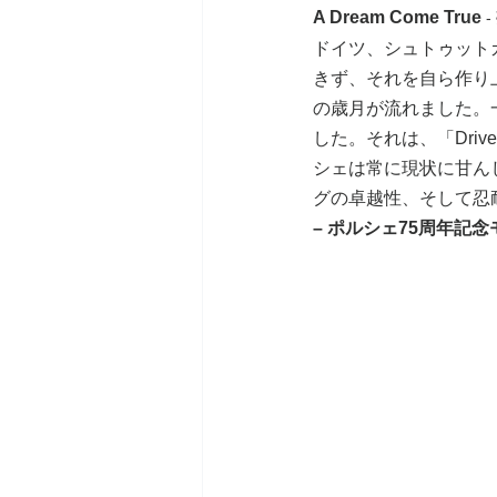
A Dream Come True
 
ドイツ、シュトゥット
きず、それを自ら作り上
の歳月が流れました。
した。それは、「Driv
シェは常に現状に甘ん
グの卓越性、そして忍
– ポルシェ75周年記念モデル（C